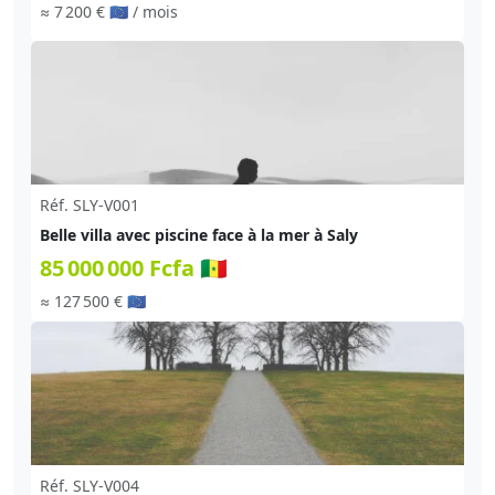
≈ 7 200 € 🇪🇺
/ mois
Réf. SLY-V001
Belle villa avec piscine face à la mer à Saly
85 000 000 Fcfa 🇸🇳
≈ 127 500 € 🇪🇺
Réf. SLY-V004