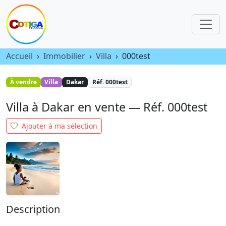
Vente Villa à Dakar
Accueil
Immobilier
Villa
000test
À vendre
Villa
Dakar
Réf. 000test
Villa à Dakar en vente — Réf. 000test
Ajouter à ma sélection
Description